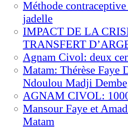
Méthode contraceptive
jadelle
IMPACT DE LA CRI
TRANSFERT D’ARG
Agnam Civol: deux cent
Matam: Thérèse Faye Dio
Ndoulou Madji Dembe,
AGNAM CIVOL: 10000 e
Mansour Faye et Amadou
Matam