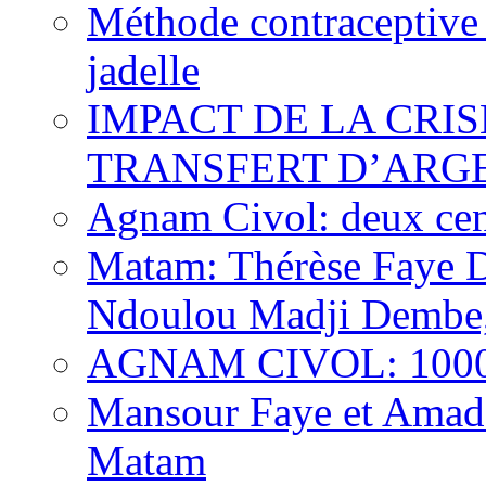
Méthode contraceptive
jadelle
IMPACT DE LA CRI
TRANSFERT D’ARG
Agnam Civol: deux cent
Matam: Thérèse Faye Dio
Ndoulou Madji Dembe,
AGNAM CIVOL: 10000 e
Mansour Faye et Amadou
Matam