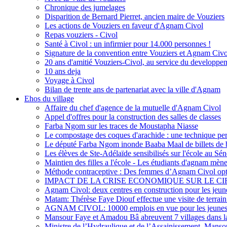
Chronique des jumelages
Disparition de Bernard Pierret, ancien maire de Vouziers
Les actions de Vouziers en faveur d'Agnam Civol
Repas vouziers - Civol
Santé à Civol : un infirmier pour 14.000 personnes !
Signature de la convention entre Vouziers et Agnam Civo
20 ans d'amitié Vouziers-Civol, au service du developpe
10 ans deja
Voyage à Civol
Bilan de trente ans de partenariat avec la ville d'Agnam
Ehos du village
Affaire du chef d'agence de la mutuelle d'Agnam Civol
Appel d'offres pour la construction des salles de classes
Farba Ngom sur les traces de Moustapha Niasse
Le compostage des coques d'arachide : une technique perm
Le député Farba Ngom inonde Baaba Maal de billets de
Les élèves de Ste-Adélaïde sensibilisés sur l'école au Sé
Maintien des filles a l'école - Les étudiants d'agnam mènen
Méthode contraceptive : Des femmes d’Agnam Civol opten
IMPACT DE LA CRISE ECONOMIQUE SUR LE C
Agnam Civol: deux centres en construction pour les jeun
Matam: Thérèse Faye Diouf effectue une visite de terr
AGNAM CIVOL: 10000 emplois en vue pour les jeune
Mansour Faye et Amadou Bâ abreuvent 7 villages dans l
Ministre de l’Hydraulique et de l’Assainissement, Manso