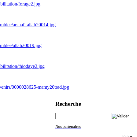
ilitation/forage2.jpg
emblee/arsnaf_allah20014.jpg
emblee/allah20019.jpg
ilitation/thiodaye2.jpg
ouvenirs/0000028625-mamy20trad.jpg
Recherche
N
os partenaires
Echos