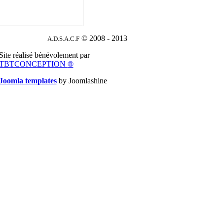
© 2008 - 2013
A.D.S.A.C.F
Site réalisé bénévolement par
TBTCONCEPTION
®
Joomla templates
by Joomlashine