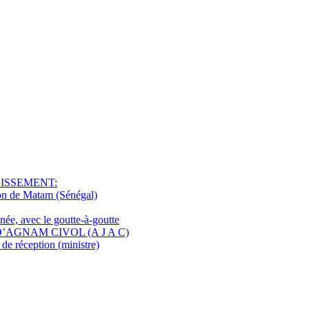
NISSEMENT:
ion de Matam (Sénégal)
ée, avec le goutte-à-goutte
D’AGNAM CIVOL (A J A C)
e réception (ministre)