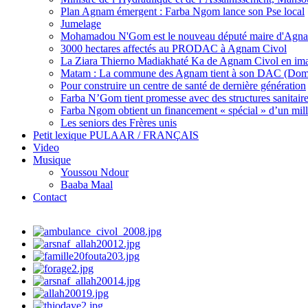
Plan Agnam émergent : Farba Ngom lance son Pse local
Jumelage
Mohamadou N'Gom est le nouveau député maire d'Agna
3000 hectares affectés au PRODAC à Agnam Civol
La Ziara Thierno Madiakhaté Ka de Agnam Civol en im
Matam : La commune des Agnam tient à son DAC (Dom
Pour construire un centre de santé de dernière génération
Farba N’Gom tient promesse avec des structures sanitaires 
Farba Ngom obtient un financement « spécial » d’un mill
Les seniors des Frères unis
Petit lexique PULAAR / FRANÇAIS
Video
Musique
Youssou Ndour
Baaba Maal
Contact