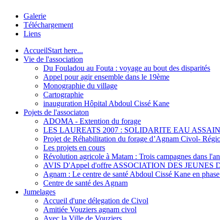
Galerie
Téléchargement
Liens
Accueil
Start here...
Vie de l'association
Du Fouladou au Fouta : voyage au bout des disparités
Appel pour agir ensemble dans le 19ème
Monographie du village
Cartographie
inauguration Hôpital Abdoul Cissé Kane
Pojets de l'associaton
ADOMA - Extention du forage
LES LAUREATS 2007 : SOLIDARITE EAU ASSAI
Projet de Réhabilitation du forage d’Agnam Civol- Rég
Les projets en cours
Révolution agricole à Matam : Trois campagnes dans l'ann
AVIS D'Appel d'offre ASSOCIATION DES JEUNES 
Agnam : Le centre de santé Abdoul Cissé Kane en phase d
Centre de santé des Agnam
Jumelages
Accueil d'une délegation de Civol
Amitiée Vouziers agnam civol
Avec la Ville de Vouziers