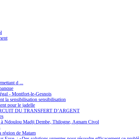
l
ment
ettant d ...
 banque
négal - Montfort-le-Gesnois
t la sensibilisation sensibilisation
t pour le jadelle
IRCUIT DU TRANSFERT D’ARGENT
es
ain à Ndoulou Madji Dembe, Thilogne, Agnam Civol
s
a région de Matam
ur Faye, : «Des solutions urgentes pour résoudre efficacement ce probl