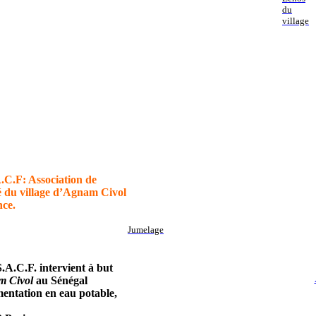
du
village
.C.F: Association de
é du village d’Agnam Civol
ce.
Jumelage
.A.C.F. intervient à but
m Civol
au Sénégal
mentation en eau potable,