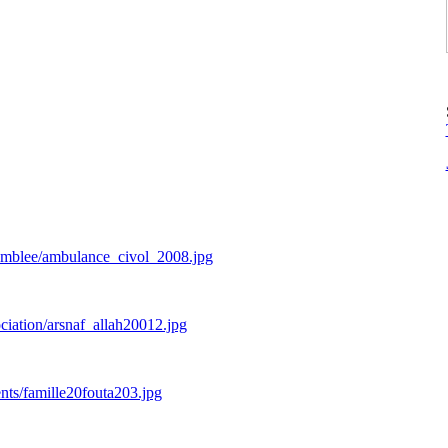
semblee/ambulance_civol_2008.jpg
ciation/arsnaf_allah20012.jpg
nts/famille20fouta203.jpg