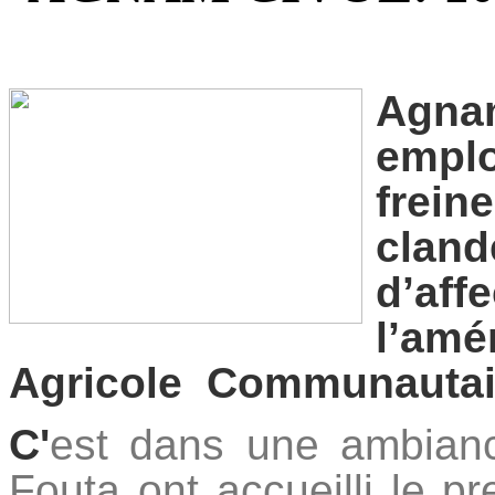
Agna
emplo
frei
clan
d’a
l’am
Agricole Communautair
C'
est dans une ambianc
Fouta ont accueilli le 