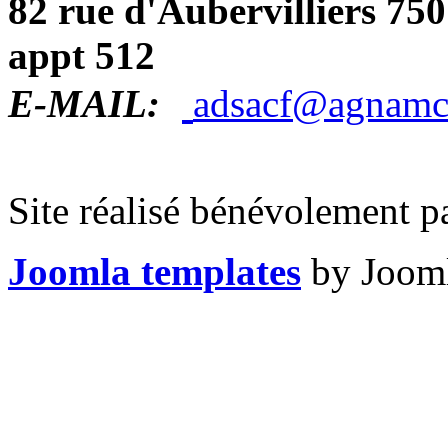
82 rue d'Aubervilliers 750
appt 512
E-MAIL:
adsacf@agnamci
Site réalisé bénévolement p
Joomla templates
by Jooml