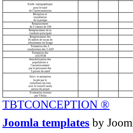
Etude
topographique
pour le tracé
de l’interconnexion
Réception et
installation
de la pompe
Remplacement
de 3 vannes de 100
Remplacement de la
conduite principale
Remplacement des
36 mètres de tuyau de
refoulement du forage
Formation des 3
conducteurs des 3 AEP
Formation des
ASUFOR
Sensibilisation des
populations a
l’assainissement
par le personnel des
3 postes de santé
Suivi
et animation
locale par le
contrôleur (en lien
avec le conseil rural)
autour du projet
Evaluation externe
par Véolia.
TBTCONCEPTION
®
Joomla templates
by Jooml