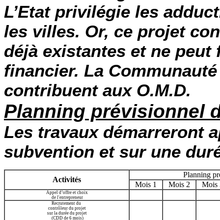
L’Etat privilégie les addu
les villes. Or, ce projet c
déjà existantes et ne peut 
financier. La Communauté R
contribuent aux O.M.D.
Planning prévisionnel d
Les travaux démarreront a
subvention et sur une dur
Planning pr
Activités
Mois 1
Mois 2
Mois 
Appel d’offre et choix
de l'entrepreneur
Recrutement du
contrôleur du projet
sur la durée du projet
(CDD de 6 mois)