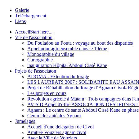
Galerie
Téléchargement
Liens
Accueil
Start here...
Vie de l'association
Du Fouladou au Fouta : voyage au bout des disparités
Appel pour agir ensemble dans le 19ème
Monographie du village
Cartographie
inauguration Hôpital Abdoul Cissé Kane
Pojets de l'associaton
ADOMA - Extention du forage
LES LAUREATS 2007 : SOLIDARITE EAU ASSAI
Projet de Réhabilitation du forage d’Agnam Civol- Rég
Les projets en cours
Révolution agricole à Matam : Trois campagnes dans l'ann
AVIS D'Appel d'offre ASSOCIATION DES JEUNES 
Agnam : Le centre de santé Abdoul Cissé Kane en phase d
Centre de santé des Agnam
Jumelages
Accueil d'une délegation de Civol
Amitiée Vouziers agnam civol
Avec la Ville de Vouziers