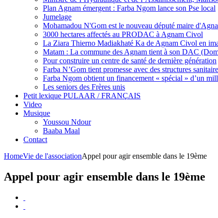
Plan Agnam émergent : Farba Ngom lance son Pse local
Jumelage
Mohamadou N'Gom est le nouveau député maire d'Agna
3000 hectares affectés au PRODAC à Agnam Civol
La Ziara Thierno Madiakhaté Ka de Agnam Civol en im
Matam : La commune des Agnam tient à son DAC (Dom
Pour construire un centre de santé de dernière génération
Farba N’Gom tient promesse avec des structures sanitaires 
Farba Ngom obtient un financement « spécial » d’un mill
Les seniors des Frères unis
Petit lexique PULAAR / FRANÇAIS
Video
Musique
Youssou Ndour
Baaba Maal
Contact
Home
Vie de l'association
Appel pour agir ensemble dans le 19ème
Appel pour agir ensemble dans le 19ème