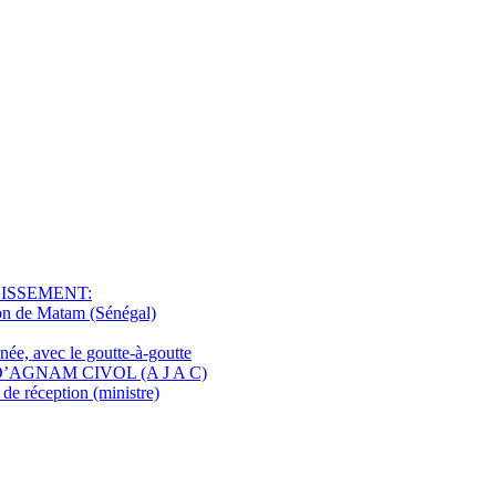
NISSEMENT:
ion de Matam (Sénégal)
ée, avec le goutte-à-goutte
D’AGNAM CIVOL (A J A C)
e réception (ministre)