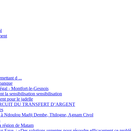
l
ment
ettant d ...
 banque
négal - Montfort-le-Gesnois
t la sensibilisation sensibilisation
t pour le jadelle
IRCUIT DU TRANSFERT D’ARGENT
es
ain à Ndoulou Madji Dembe, Thilogne, Agnam Civol
s
a région de Matam
ur Faye, : «Des solutions urgentes pour résoudre efficacement ce probl