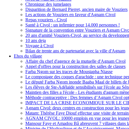
Chronique des jumelages
Disparition de Bernard Pierret, ancien maire de Vouziers
Les actions de Vouziers en faveur d'Agnam Civol
Repas vouziers - Civol
Santé à Civol : un infirmier pour 14.000 personnes !
Signature de la convention entre Vouziers et Agnam Civo
20 ans d'amitié Vouziers-Civol, au service du developpe
10 ans deja
Voyage à Civol
Bilan de trente ans de partenariat avec la ville d'Agnam
Ehos du village
Affaire du chef d'agence de la mutuelle d'Agnam Civol
Appel d'offres pour la construction des salles de classes
Farba Ngom sur les traces de Moustapha Niasse
Le compostage des coques d'arachide : une technique perm
Le député Farba Ngom inonde Baaba Maal de billets de
Les élèves de Ste-Adélaïde sensibilisés sur l'école au Sé
Maintien des filles a l'école - Les étudiants d'agnam mènen
Méthode contraceptive : Des femmes d’Agnam Civol opten
IMPACT DE LA CRISE ECONOMIQUE SUR LE C
Agnam Civol: deux centres en construction pour les jeun
Matam: Thérèse Faye Diouf effectue une visite de terr
AGNAM CIVOL: 10000 emplois en vue pour les jeune
Mansour Faye et Amadou Bâ abreuvent 7 villages dans l
Ministre de l’Hydraulique et de l’Assainissement, Manso