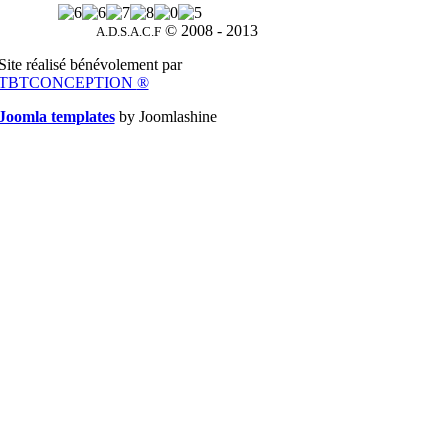
© 2008 - 2013
A.D.S.A.C.F
Site réalisé bénévolement par
TBTCONCEPTION
®
Joomla templates
by Joomlashine