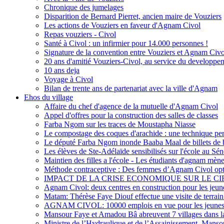
Chronique des jumelages
Disparition de Bernard Pierret, ancien maire de Vouziers
Les actions de Vouziers en faveur d'Agnam Civol
Repas vouziers - Civol
Santé à Civol : un infirmier pour 14.000 personnes !
Signature de la convention entre Vouziers et Agnam Civo
20 ans d'amitié Vouziers-Civol, au service du developpe
10 ans deja
Voyage à Civol
Bilan de trente ans de partenariat avec la ville d'Agnam
Ehos du village
Affaire du chef d'agence de la mutuelle d'Agnam Civol
Appel d'offres pour la construction des salles de classes
Farba Ngom sur les traces de Moustapha Niasse
Le compostage des coques d'arachide : une technique perm
Le député Farba Ngom inonde Baaba Maal de billets de
Les élèves de Ste-Adélaïde sensibilisés sur l'école au Sé
Maintien des filles a l'école - Les étudiants d'agnam mènen
Méthode contraceptive : Des femmes d’Agnam Civol opten
IMPACT DE LA CRISE ECONOMIQUE SUR LE C
Agnam Civol: deux centres en construction pour les jeun
Matam: Thérèse Faye Diouf effectue une visite de terr
AGNAM CIVOL: 10000 emplois en vue pour les jeune
Mansour Faye et Amadou Bâ abreuvent 7 villages dans l
Ministre de l’Hydraulique et de l’Assainissement, Manso