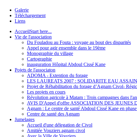
Galerie
Téléchargement
Liens
Accueil
Start here...
Vie de l'association
Du Fouladou au Fouta : voyage au bout des disparités
Appel pour agir ensemble dans le 19ème
Monographie du village
Cartographie
inauguration Hôpital Abdoul Cissé Kane
Pojets de l'associaton
ADOMA - Extention du forage
LES LAUREATS 2007 : SOLIDARITE EAU ASSAI
Projet de Réhabilitation du forage d’Agnam Civol- Rég
Les projets en cours
Révolution agricole à Matam : Trois campagnes dans l'ann
AVIS D'Appel d'offre ASSOCIATION DES JEUNES 
Agnam : Le centre de santé Abdoul Cissé Kane en phase d
Centre de santé des Agnam
Jumelages
Accueil d'une délegation de Civol
Amitiée Vouziers agnam civol
Avec la Ville de Vouziers