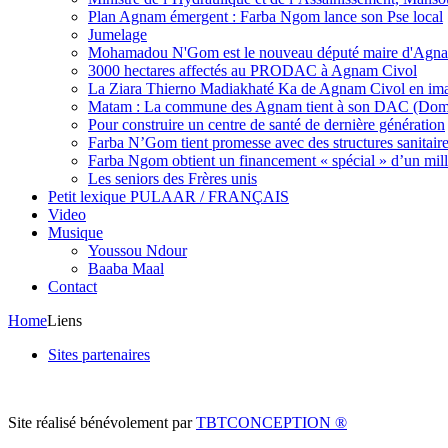
Plan Agnam émergent : Farba Ngom lance son Pse local
Jumelage
Mohamadou N'Gom est le nouveau député maire d'Agna
3000 hectares affectés au PRODAC à Agnam Civol
La Ziara Thierno Madiakhaté Ka de Agnam Civol en im
Matam : La commune des Agnam tient à son DAC (Dom
Pour construire un centre de santé de dernière génération
Farba N’Gom tient promesse avec des structures sanitaires 
Farba Ngom obtient un financement « spécial » d’un mill
Les seniors des Frères unis
Petit lexique PULAAR / FRANÇAIS
Video
Musique
Youssou Ndour
Baaba Maal
Contact
Home
Liens
Sites partenaires
Site réalisé bénévolement par
TBTCONCEPTION
®