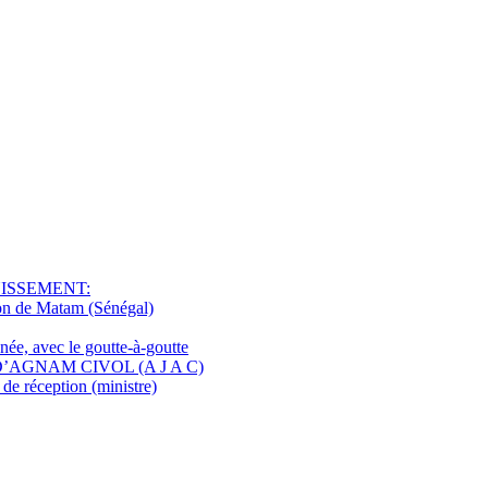
NISSEMENT:
ion de Matam (Sénégal)
ée, avec le goutte-à-goutte
D’AGNAM CIVOL (A J A C)
e réception (ministre)