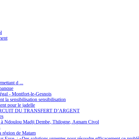
l
ment
ettant d ...
 banque
négal - Montfort-le-Gesnois
t la sensibilisation sensibilisation
t pour le jadelle
IRCUIT DU TRANSFERT D’ARGENT
es
ain à Ndoulou Madji Dembe, Thilogne, Agnam Civol
s
a région de Matam
ur Faye, : «Des solutions urgentes pour résoudre efficacement ce probl